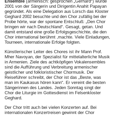
Ensemble
(armenisch: gesprochen „Gerhard“) wurde
2001 von der Sängerin und Dirigentin Anahit Papayan
gegründet. Als eine Delegation aus Lorsch das Kloster
Geghard 2002 besuchte und den Chor zufällig bei der
Probe hörte, war der spontane Entschluß: „Den Chor
bringen wir nach Deutschland“. Gesagt, getan. Und
damit entstand eine große Erfolgsgeschichte, die den
Chor international berühmt ,machte. Viele Einladungen,
Tourneen, internationale Erfolge folgten.
Künstlerischer Leiter des Chores ist ihr Mann Prof.
Mher Navoyan, der Spezialist für mittelalterliche Musik
in Armenien. Ziele des achtköpfigen Vokalensembles
sind die Aufführung und Verbreitung armenischer
geistlicher und folkloristischer Chormusik. Der
Reiseführer schreibt, der Chor ist das „Beste, was
man im Kaukasus hören kann“. Er vereint die besten
Sängerinnen des Landes. Jeden Sonntag singt der
Chor die Liturgie im Gottesdienst im Felsenkloster
Geghard.
Der Chor tritt auch bei vielen Konzerten auf. Bei
internationalen Konzertreisen gewinnt der Chor